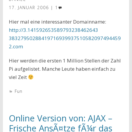
17. JANUAR 2006
1
Hier mal eine interessanter Domainname:
http://3.141592653589793238462643
38327950288419716939937510582097494459
2.com
Hier werden die ersten 1 Million Stellen der Zahl
Pi aufgelistet. Manche Leute haben einfach zu
viel Zeit
Fun
Online Version von: AJAX –
Frische AnsÃ¤tze fÃ¼r das