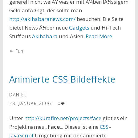
generell nicht weiÃŸ was er mit Ã¼berflÃ¼ssigem
Geld anfÃ¤ngt, der sollte man
http://akihabaranews.com/
besuchen. Die Seite
bietet News Ã¼ber neue
Gadgets
und Hi-Tech
Stuff aus
Akihabara
und Asien.
Read More
Fun
Animierte CSS Bildeffekte
DANIEL
28. JANUAR 2006
0
Unter
http://kurafire.net/projects/face
gibt es ein
Projekt names „
Face
„. Dieses ist eine
CSS
–
JavaScript
Umgebung mit der animierte