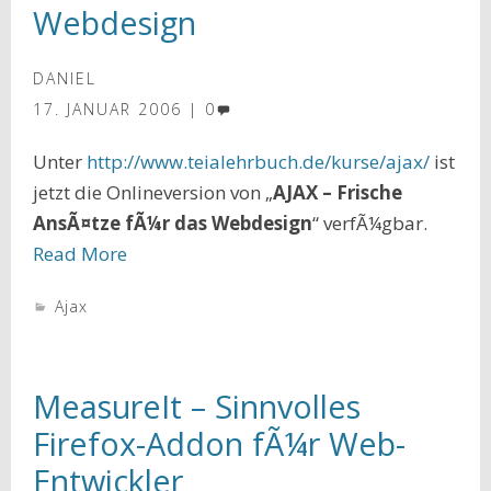
Webdesign
DANIEL
17. JANUAR 2006
0
Unter
http://www.teialehrbuch.de/kurse/ajax/
ist
jetzt die Onlineversion von „
AJAX – Frische
AnsÃ¤tze fÃ¼r das Webdesign
“ verfÃ¼gbar.
Read More
Ajax
MeasureIt – Sinnvolles
Firefox-Addon fÃ¼r Web-
Entwickler