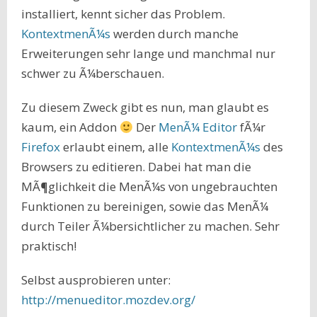
installiert, kennt sicher das Problem.
KontextmenÃ¼s
werden durch manche
Erweiterungen sehr lange und manchmal nur
schwer zu Ã¼berschauen.
Zu diesem Zweck gibt es nun, man glaubt es
kaum, ein Addon
Der
MenÃ¼ Editor
fÃ¼r
Firefox
erlaubt einem, alle
KontextmenÃ¼s
des
Browsers zu editieren. Dabei hat man die
MÃ¶glichkeit die MenÃ¼s von ungebrauchten
Funktionen zu bereinigen, sowie das MenÃ¼
durch Teiler Ã¼bersichtlicher zu machen. Sehr
praktisch!
Selbst ausprobieren unter:
http://menueditor.mozdev.org/