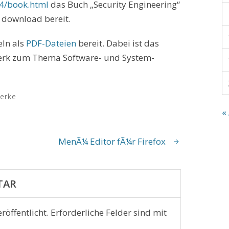
14/book.html
das Buch „Security Engineering“
 download bereit.
eln als
PDF-Dateien
bereit. Dabei ist das
rk zum Thema Software- und System-
erke
«
MenÃ¼ Editor fÃ¼r Firefox
TAR
röffentlicht.
Erforderliche Felder sind mit