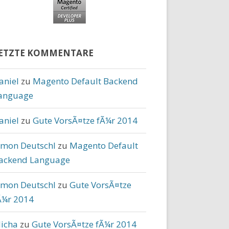
ETZTE KOMMENTARE
aniel
zu
Magento Default Backend
anguage
aniel
zu
Gute VorsÃ¤tze fÃ¼r 2014
imon Deutschl
zu
Magento Default
ackend Language
imon Deutschl
zu
Gute VorsÃ¤tze
Ã¼r 2014
icha
zu
Gute VorsÃ¤tze fÃ¼r 2014