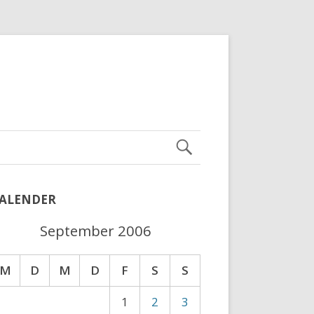
ALENDER
September 2006
M
D
M
D
F
S
S
1
2
3