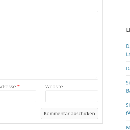
L
D
L
D
S
-Adresse
*
Website
B
S
f
M