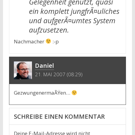
Gelegenheit genutzt, quasi
ein komplett jungfrÃ¤uliches
und aufgerÃ¤umtes System
aufzusetzen.
Nachmacher
:-p
Daniel
21. MAI 2007 (08:29)
GezwungenermaÃŸen…
SCHREIBE EINEN KOMMENTAR
Deine E-Mail-Adresse wird nicht