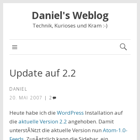
Daniel's Weblog
Technik, Kurioses und Kram :-)
NAVIGATION
Update auf 2.2
DANIEL
20. MAI 2007
2
Heute habe ich die
WordPress
Installation auf
die
aktuelle Version 2.2
angehoben. Damit
unterstÃ¼tzt die aktuelle Version nun
Atom-1.0-
Feeds
. ZusÃ¤tzlich kann die Sidebar, ein