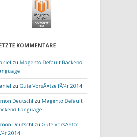
ETZTE KOMMENTARE
aniel
zu
Magento Default Backend
anguage
aniel
zu
Gute VorsÃ¤tze fÃ¼r 2014
imon Deutschl
zu
Magento Default
ackend Language
imon Deutschl
zu
Gute VorsÃ¤tze
Ã¼r 2014