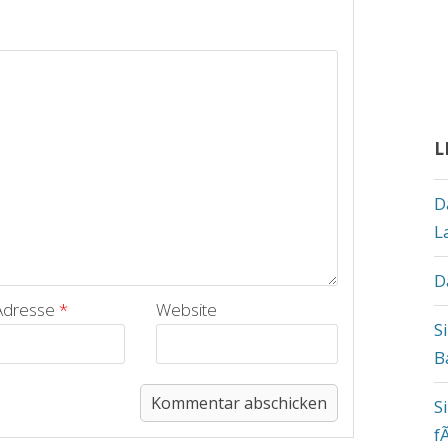
L
D
L
D
-Adresse
*
Website
S
B
S
f