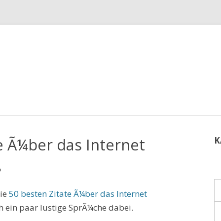
e Ã¼ber das Internet
K
die
50 besten Zitate Ã¼ber das Internet
 ein paar lustige SprÃ¼che dabei.