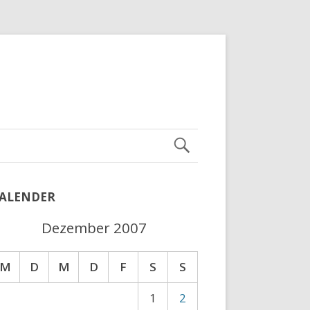
ALENDER
Dezember 2007
M
D
M
D
F
S
S
1
2