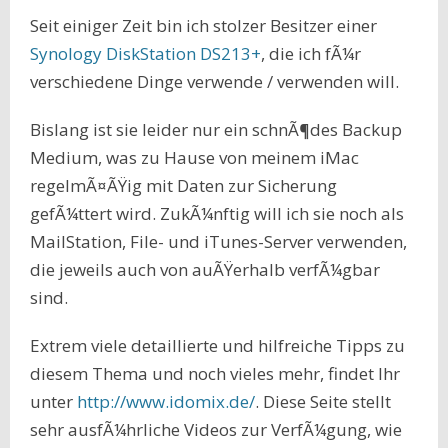
Seit einiger Zeit bin ich stolzer Besitzer einer
Synology DiskStation DS213+
, die ich fÃ¼r
verschiedene Dinge verwende / verwenden will.
Bislang ist sie leider nur ein schnÃ¶des Backup
Medium, was zu Hause von meinem iMac
regelmÃ¤ÃŸig mit Daten zur Sicherung
gefÃ¼ttert wird. ZukÃ¼nftig will ich sie noch als
MailStation, File- und iTunes-Server verwenden,
die jeweils auch von auÃŸerhalb verfÃ¼gbar
sind.
Extrem viele detaillierte und hilfreiche Tipps zu
diesem Thema und noch vieles mehr, findet Ihr
unter
http://www.idomix.de/
. Diese Seite stellt
sehr ausfÃ¼hrliche Videos zur VerfÃ¼gung, wie