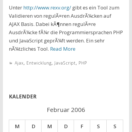
Unter
http://www.rexv.org/
gibt es ein Tool zum
Validieren von regulÃ¤ren AusdrÃ¼cken auf
AJAX Basis. Dabei kÃ¶nnen regulÃ¤re
AusdrÃ¼cke fÃ¼r die Programmiersprachen PHP
und JavaScript geprÃ¼ft werden. Ein sehr
nÃ¼tzliches Tool.
Read More
Ajax
,
Entwicklung
,
JavaScript
,
PHP
KALENDER
Februar 2006
M
D
M
D
F
S
S