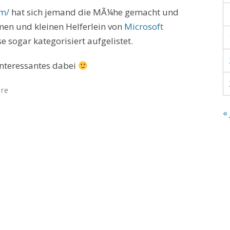
om/
hat sich jemand die MÃ¼he gemacht und
men und kleinen Helferlein von
Microsoft
sogar kategorisiert aufgelistet.
 interessantes dabei
are
« 