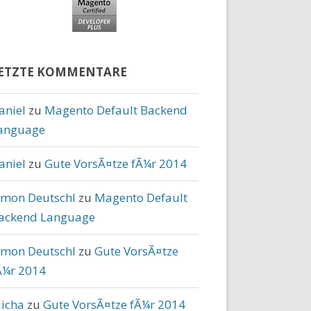
ETZTE KOMMENTARE
aniel
zu
Magento Default Backend
anguage
aniel
zu
Gute VorsÃ¤tze fÃ¼r 2014
imon Deutschl
zu
Magento Default
ackend Language
imon Deutschl
zu
Gute VorsÃ¤tze
Ã¼r 2014
icha
zu
Gute VorsÃ¤tze fÃ¼r 2014