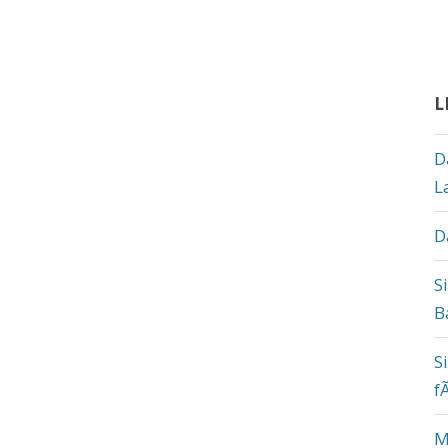
L
D
L
D
S
B
S
f
M