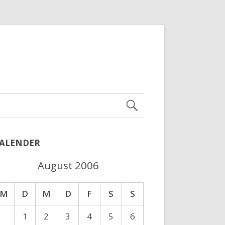
ALENDER
August 2006
M
D
M
D
F
S
S
1
2
3
4
5
6