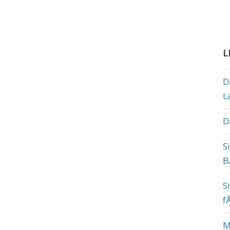
L
D
L
D
S
B
S
f
M