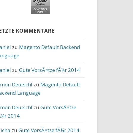
ETZTE KOMMENTARE
aniel
zu
Magento Default Backend
anguage
aniel
zu
Gute VorsÃ¤tze fÃ¼r 2014
imon Deutschl
zu
Magento Default
ackend Language
imon Deutschl
zu
Gute VorsÃ¤tze
Ã¼r 2014
icha
zu
Gute VorsÃ¤tze fÃ¼r 2014