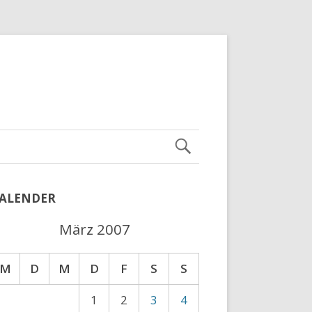
ALENDER
März 2007
M
D
M
D
F
S
S
1
2
3
4