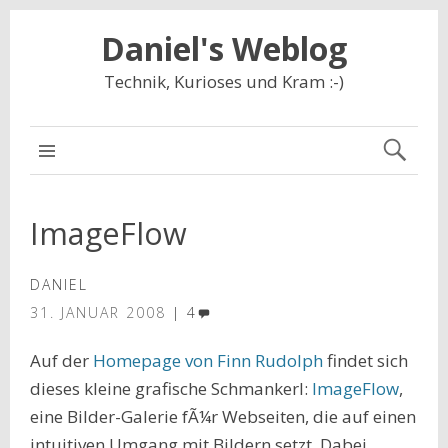
Daniel's Weblog
Technik, Kurioses und Kram :-)
NAVIGATION
ImageFlow
DANIEL
31. JANUAR 2008
4
Auf der
Homepage von Finn Rudolph
findet sich
dieses kleine grafische Schmankerl:
ImageFlow
,
eine Bilder-Galerie fÃ¼r Webseiten, die auf einen
intuitiven Umgang mit Bildern setzt. Dabei