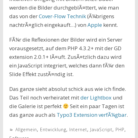
werden die Bilder durchgeblÃ¤ttert, wie man
das von der
Cover-Flow Technik
(Ã¼brigens
nachtrÃ¤glich eingekauft…) von
Apple
kennt.
FÃ¼r die Reflexionen der Bilder wird ein Server
vorausgesetzt, auf dem PHP 4.3.2+ mit der GD
extension 2.0.1+ lÃ¤uft. ZusÃ¤tzlich dazu wird
ein JavaScript integriert, welches dann fÃ¼r den
Slide Effekt zustÃ¤ndig ist.
Das ganze sieht absolut schick aus wie ich finde.
Das Teil noch verheiratet mit
der Lightbox
und
die Galerie ist perfekt
Seit ein paar Tagen ist
das ganze auch als
Typo3 Extension verfÃ¼gbar
.
Allgemein
,
Entwicklung
,
Internet
,
JavaScript
,
PHP
,