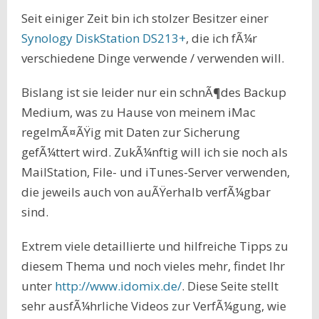
Seit einiger Zeit bin ich stolzer Besitzer einer
Synology DiskStation DS213+
, die ich fÃ¼r
verschiedene Dinge verwende / verwenden will.
Bislang ist sie leider nur ein schnÃ¶des Backup
Medium, was zu Hause von meinem iMac
regelmÃ¤ÃŸig mit Daten zur Sicherung
gefÃ¼ttert wird. ZukÃ¼nftig will ich sie noch als
MailStation, File- und iTunes-Server verwenden,
die jeweils auch von auÃŸerhalb verfÃ¼gbar
sind.
Extrem viele detaillierte und hilfreiche Tipps zu
diesem Thema und noch vieles mehr, findet Ihr
unter
http://www.idomix.de/
. Diese Seite stellt
sehr ausfÃ¼hrliche Videos zur VerfÃ¼gung, wie