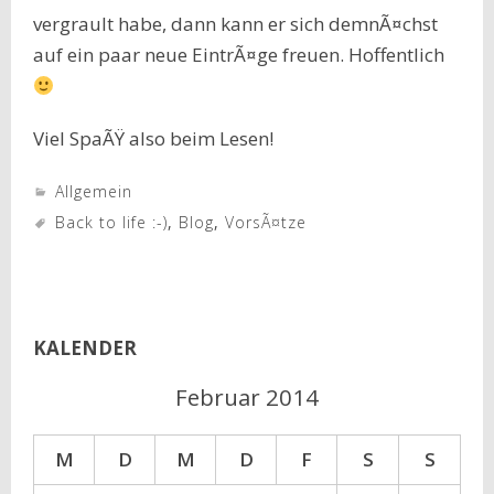
vergrault habe, dann kann er sich demnÃ¤chst
auf ein paar neue EintrÃ¤ge freuen. Hoffentlich
Viel SpaÃŸ also beim Lesen!
Allgemein
Back to life :-)
,
Blog
,
VorsÃ¤tze
KALENDER
Februar 2014
M
D
M
D
F
S
S