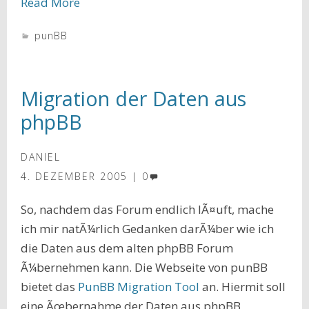
Read More
punBB
Migration der Daten aus
phpBB
DANIEL
4. DEZEMBER 2005
0
So, nachdem das Forum endlich lÃ¤uft, mache
ich mir natÃ¼rlich Gedanken darÃ¼ber wie ich
die Daten aus dem alten phpBB Forum
Ã¼bernehmen kann. Die Webseite von punBB
bietet das
PunBB Migration Tool
an. Hiermit soll
eine Ãœbernahme der Daten aus phpBB