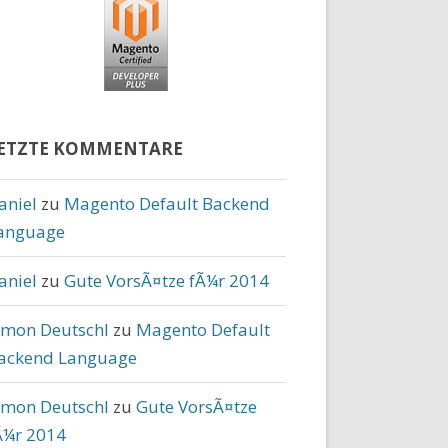
ETZTE KOMMENTARE
aniel
zu
Magento Default Backend
anguage
aniel
zu
Gute VorsÃ¤tze fÃ¼r 2014
imon Deutschl
zu
Magento Default
ackend Language
imon Deutschl
zu
Gute VorsÃ¤tze
Ã¼r 2014