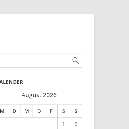
ALENDER
August 2026
M
D
M
D
F
S
S
1
2