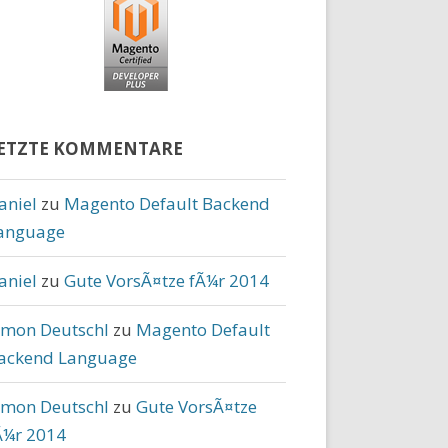
ETZTE KOMMENTARE
aniel
zu
Magento Default Backend
anguage
aniel
zu
Gute VorsÃ¤tze fÃ¼r 2014
imon Deutschl
zu
Magento Default
ackend Language
imon Deutschl
zu
Gute VorsÃ¤tze
Ã¼r 2014