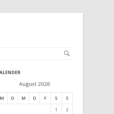
ALENDER
August 2026
M
D
M
D
F
S
S
1
2