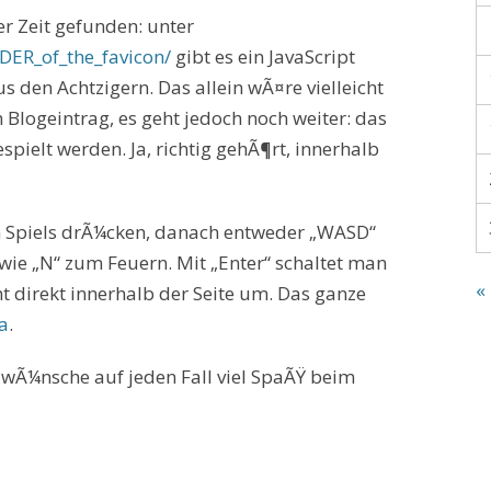
er Zeit gefunden: unter
DER_of_the_favicon/
gibt es ein JavaScript
us den Achtzigern. Das allein wÃ¤re vielleicht
 Blogeintrag, es geht jedoch noch weiter: das
spielt werden. Ja, richtig gehÃ¶rt, innerhalb
n Spiels drÃ¼cken, danach entweder „WASD“
owie „N“ zum Feuern. Mit „Enter“ schaltet man
«
t direkt innerhalb der Seite um. Das ganze
a
.
 wÃ¼nsche auf jeden Fall viel SpaÃŸ beim