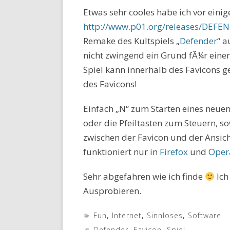
Etwas sehr cooles habe ich vor einig
http://www.p01.org/releases/DEFEN
Remake des Kultspiels „
Defender
“ a
nicht zwingend ein Grund fÃ¼r einen
Spiel kann innerhalb des Favicons ge
des Favicons!
Einfach „N“ zum Starten eines neue
oder die Pfeiltasten zum Steuern, s
zwischen der Favicon und der Ansich
funktioniert nur in
Firefox
und
Oper
Sehr abgefahren wie ich finde
Ich
Ausprobieren.
Fun
,
Internet
,
Sinnloses
,
Software
Defender
,
Favicon
,
Spiel