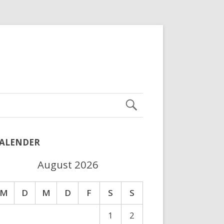
ALENDER
August 2026
M
D
M
D
F
S
S
1
2