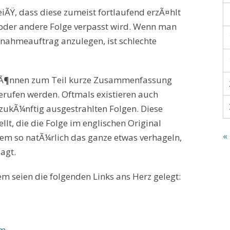
eiÃŸ, dass diese zumeist fortlaufend erzÃ¤hlt
n oder andere Folge verpasst wird. Wenn man
nahmeauftrag anzulegen, ist schlechte
, kÃ¶nnen zum Teil kurze Zusammenfassung
erufen werden. Oftmals existieren auch
kÃ¼nftig ausgestrahlten Folgen. Diese
lt, die die Folge im englischen Original
«
em so natÃ¼rlich das ganze etwas verhageln,
sagt.
 seien die folgenden Links ans Herz gelegt:
tm