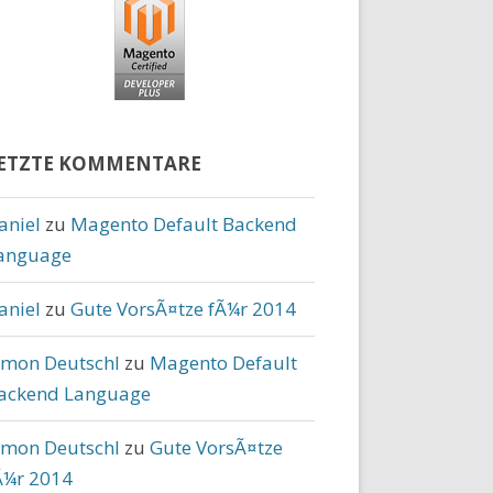
ETZTE KOMMENTARE
aniel
zu
Magento Default Backend
anguage
aniel
zu
Gute VorsÃ¤tze fÃ¼r 2014
imon Deutschl
zu
Magento Default
ackend Language
imon Deutschl
zu
Gute VorsÃ¤tze
Ã¼r 2014