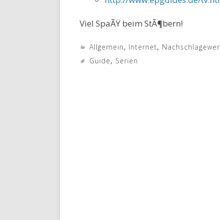
Viel SpaÃŸ beim StÃ¶bern!
Allgemein
,
Internet
,
Nachschlagewe
Guide
,
Serien