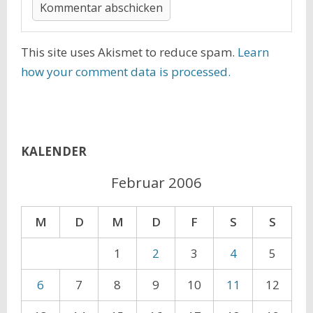
This site uses Akismet to reduce spam.
Learn
how your comment data is processed.
KALENDER
Februar 2006
M
D
M
D
F
S
S
1
2
3
4
5
6
7
8
9
10
11
12