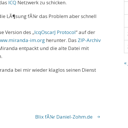
 das
ICQ
Netzwerk zu schicken.
 die LÃ¶sung fÃ¼r das Problem aber schnell
ue Version des „
IcqOscarJ Protocol
“ auf der
ww.miranda-im.org
herunter. Das
ZIP-Archiv
Miranda entpackt und die alte Datei mit
.
« 
iranda bei mir wieder klaglos seinen Dienst
Blix fÃ¼r Daniel-Zohm.de