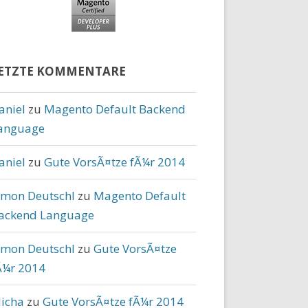
ETZTE KOMMENTARE
aniel
zu
Magento Default Backend
anguage
aniel
zu
Gute VorsÃ¤tze fÃ¼r 2014
imon Deutschl
zu
Magento Default
ackend Language
imon Deutschl
zu
Gute VorsÃ¤tze
Ã¼r 2014
icha
zu
Gute VorsÃ¤tze fÃ¼r 2014