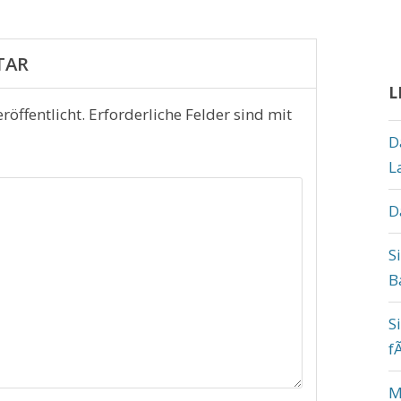
TAR
L
röffentlicht.
Erforderliche Felder sind mit
D
L
D
S
B
S
f
M