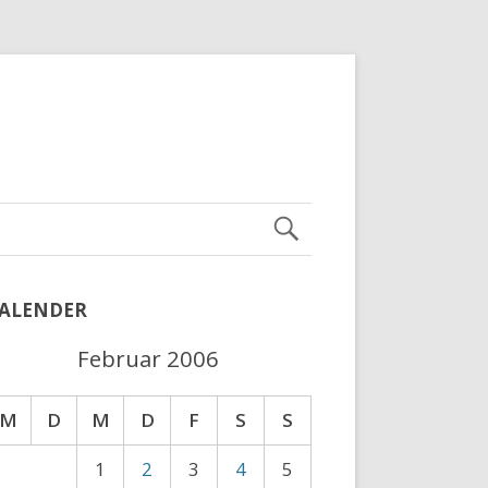
ALENDER
Februar 2006
M
D
M
D
F
S
S
1
2
3
4
5