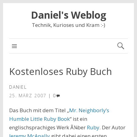
Daniel's Weblog
Technik, Kurioses und Kram :-)
NAVIGATION
Kostenloses Ruby Buch
DANIEL
25. MÄRZ 2007
0
Das Buch mit dem Titel „
Mr. Neighborly’s
Humble Little Ruby Book
“ ist ein
englischsprachiges Werk Ã¼ber
Ruby
. Der Autor
Jeremy McAnally
gibt dabei einen ersten